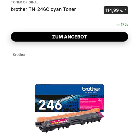
TONER ORIGINAL
brother TN-246C cyan Toner
Ursprünglicher P
Aktuel
114,99
€
17%
ZUM ANGEBOT
Brother