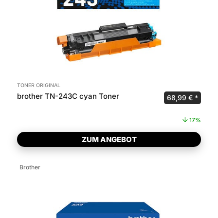
TONER ORIGINAL
brother TN-243C cyan Toner
Ursprünglicher 
Aktuel
68,99
€
17%
ZUM ANGEBOT
Brother