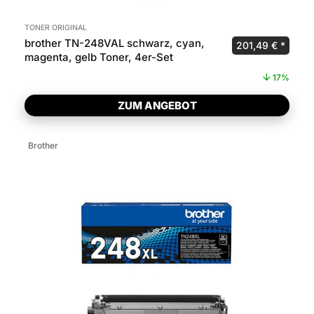
TONER ORIGINAL
brother TN-248VAL schwarz, cyan,
Ursprünglicher P
Aktuel
201,49
€
magenta, gelb Toner, 4er-Set
17%
ZUM ANGEBOT
Brother