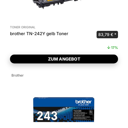
TONER ORIGINAL
brother TN-242Y gelb Toner
Ursprünglicher 
Aktuel
83,79
€
17%
ZUM ANGEBOT
Brother