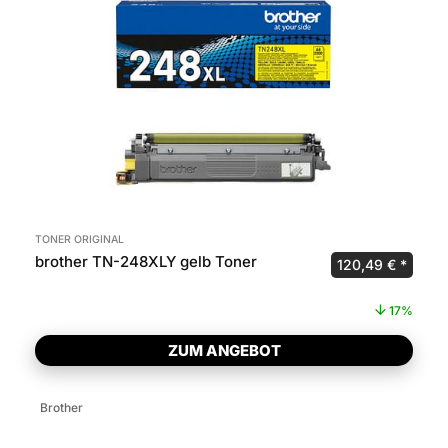
TONER ORIGINAL
brother TN-248XLY gelb Toner
Ursprünglicher P
Aktuel
120,49
€
17%
ZUM ANGEBOT
Brother