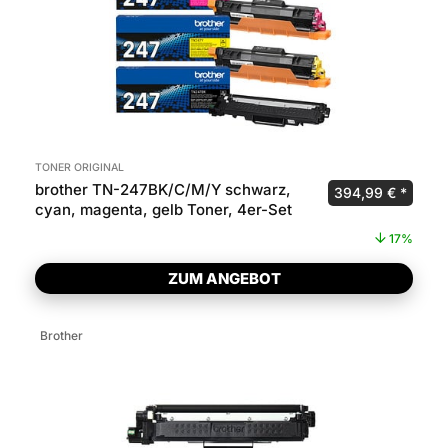
TONER ORIGINAL
brother TN-247BK/C/M/Y schwarz,
Ursprünglicher P
Aktuel
394,99
€
cyan, magenta, gelb Toner, 4er-Set
17%
ZUM ANGEBOT
Brother