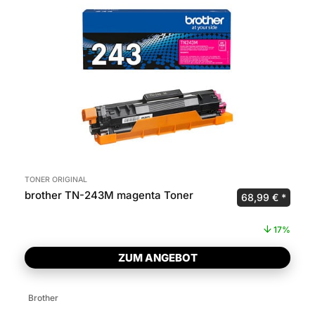
TONER ORIGINAL
brother TN-243M magenta Toner
Ursprünglicher 
Aktuel
68,99
€
17%
ZUM ANGEBOT
Brother