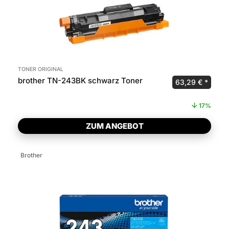
TONER ORIGINAL
brother TN-243BK schwarz Toner
Ursprünglicher 
Aktuel
63,29
€
17%
ZUM ANGEBOT
Brother