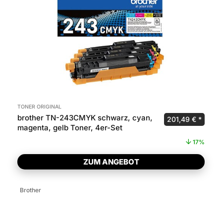
TONER ORIGINAL
brother TN-243CMYK schwarz, cyan,
Ursprünglicher P
Aktuel
201,49
€
magenta, gelb Toner, 4er-Set
17%
ZUM ANGEBOT
Brother