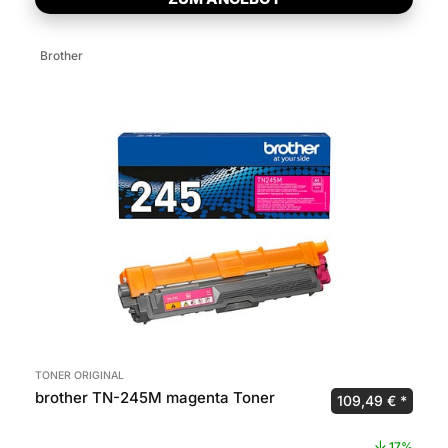
Brother
TONER ORIGINAL
brother TN-245M magenta Toner
Ursprünglicher P
Aktuel
109,49
€
17%