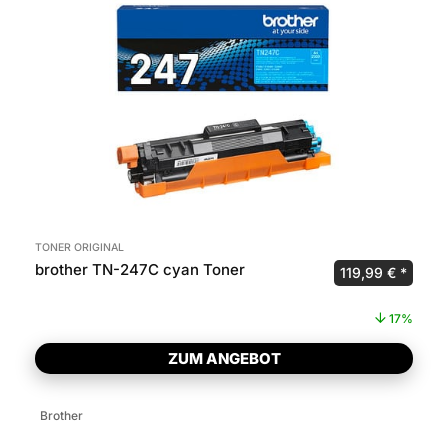
TONER ORIGINAL
brother TN-247C cyan Toner
Ursprünglicher 
Aktuel
119,99
€
17%
ZUM ANGEBOT
Brother