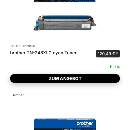
TONER ORIGINAL
brother TN-248XLC cyan Toner
Ursprünglicher P
Aktuel
120,49
€
17%
ZUM ANGEBOT
Brother