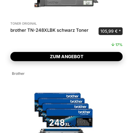
TONER ORIGINAL
brother TN-248XLBK schwarz Toner
Ursprünglicher P
Aktuel
105,99
€
17%
ZUM ANGEBOT
Brother