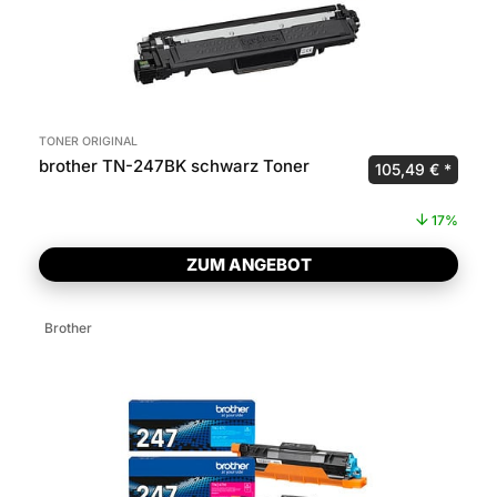
TONER ORIGINAL
brother TN-247BK schwarz Toner
Ursprünglicher P
Aktuel
105,49
€
17%
ZUM ANGEBOT
Brother