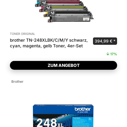
TONER ORIGINAL
brother TN-248XLBK/C/M/Y schwarz,
Ursprünglicher P
Aktuel
394,99
€
cyan, magenta, gelb Toner, 4er-Set
17%
ZUM ANGEBOT
Brother