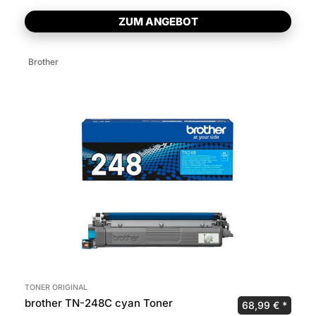
ZUM ANGEBOT
Brother
TONER ORIGINAL
brother TN-248C cyan Toner
Ursprünglicher 
Aktuel
68,99
€