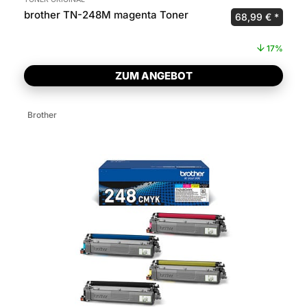
brother TN-248M magenta Toner
Ursprünglicher 
Aktuel
68,99
€
17%
ZUM ANGEBOT
Brother