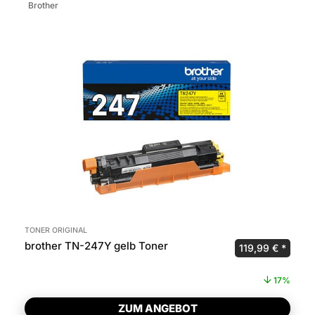
Brother
TONER ORIGINAL
brother TN-247Y gelb Toner
Ursprünglicher 
Aktuel
119,99
€
17%
ZUM ANGEBOT