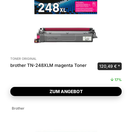
TONER ORIGINAL
brother TN-248XLM magenta Toner
Ursprünglicher P
Aktuel
120,49
€
17%
ZUM ANGEBOT
Brother