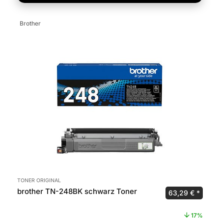
Brother
TONER ORIGINAL
brother TN-248BK schwarz Toner
Ursprünglicher 
Aktuel
63,29
€
17%