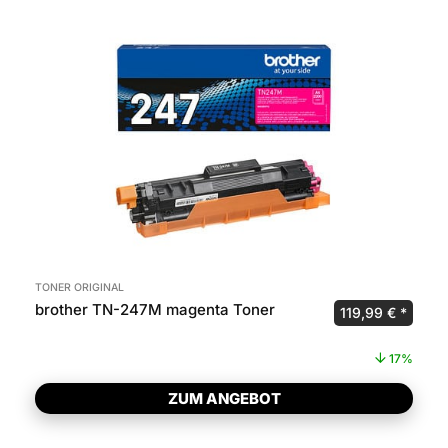
TONER ORIGINAL
brother TN-247M magenta Toner
Ursprünglicher 
Aktuel
119,99
€
17%
ZUM ANGEBOT