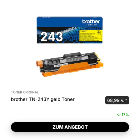
TONER ORIGINAL
brother TN-243Y gelb Toner
Ursprünglicher 
Aktuel
68,99
€
17%
ZUM ANGEBOT