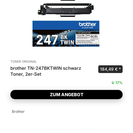
TONER ORIGINAL
brother TN-247BKTWIN schwarz
Ursprünglicher P
Aktuel
184,49
€
Toner, 2er-Set
17%
ZUM ANGEBOT
Brother