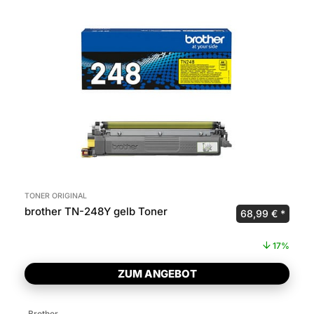
TONER ORIGINAL
brother TN-248Y gelb Toner
Ursprünglicher 
Aktuel
68,99
€
17%
ZUM ANGEBOT
Brother