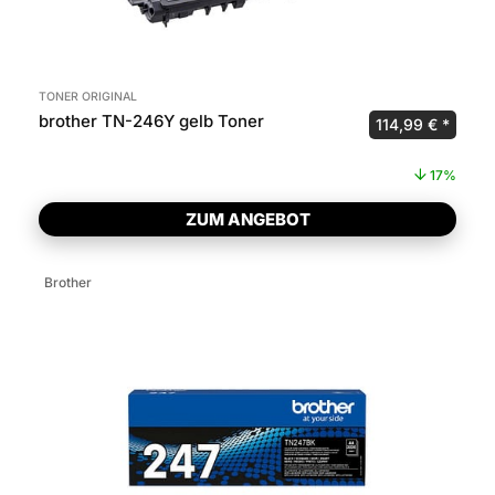
TONER ORIGINAL
brother TN-246Y gelb Toner
Ursprünglicher P
Aktuel
114,99
€
17%
ZUM ANGEBOT
Brother