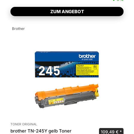
ZUM ANGEBOT
Brother
TONER ORIGINAL
brother TN-245Y gelb Toner
Ursprünglicher P
Aktuel
109,49
€