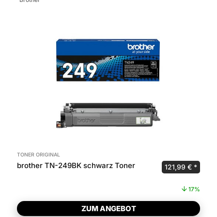
TONER ORIGINAL
brother TN-249BK schwarz Toner
Ursprünglicher 
Aktuel
121,99
€
17%
ZUM ANGEBOT