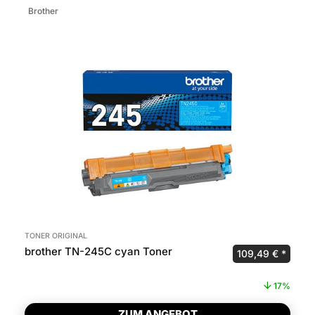
Brother
TONER ORIGINAL
brother TN-245C cyan Toner
Ursprünglicher P
Aktuel
109,49
€
17%
ZUM ANGEBOT