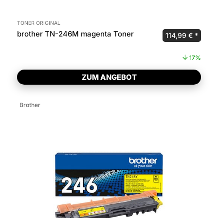
TONER ORIGINAL
brother TN-246M magenta Toner
Ursprünglicher P
Aktuel
114,99
€
17%
ZUM ANGEBOT
Brother