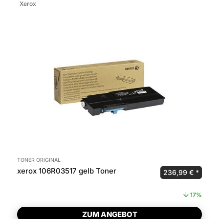
Xerox
TONER ORIGINAL
xerox 106R03517 gelb Toner
Ursprünglicher P
Aktuel
236,99
€
17%
ZUM ANGEBOT