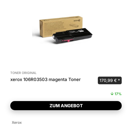
TONER ORIGINAL
xerox 106R03503 magenta Toner
Ursprünglicher P
Aktuel
170,99
€
17%
ZUM ANGEBOT
Xerox