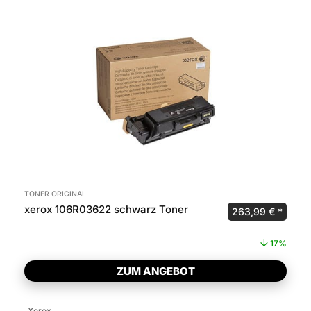
TONER ORIGINAL
xerox 106R03622 schwarz Toner
Ursprünglicher P
Aktuel
263,99
€
17%
ZUM ANGEBOT
Xerox