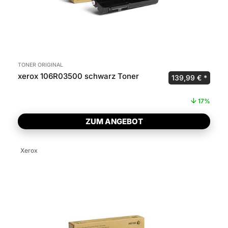
TONER ORIGINAL
xerox 106R03500 schwarz Toner
Ursprünglicher P
Aktuel
139,99
€
17%
ZUM ANGEBOT
Xerox