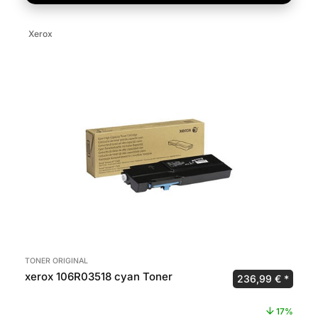
Xerox
TONER ORIGINAL
xerox 106R03518 cyan Toner
Ursprünglicher P
Aktuel
236,99
€
17%