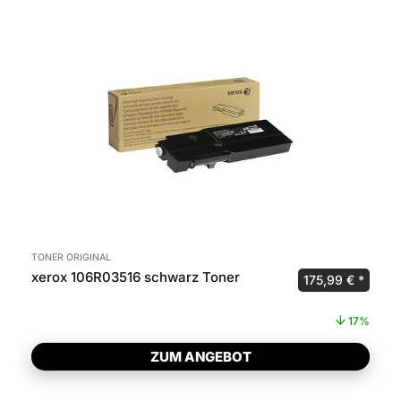
TONER ORIGINAL
xerox 106R03516 schwarz Toner
Ursprünglicher P
Aktuel
175,99
€
17%
ZUM ANGEBOT