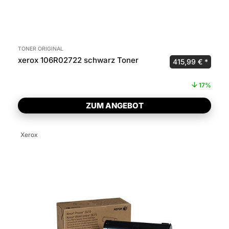
TONER ORIGINAL
xerox 106R02722 schwarz Toner
Ursprünglicher P
Aktuel
415,99
€
17%
ZUM ANGEBOT
Xerox