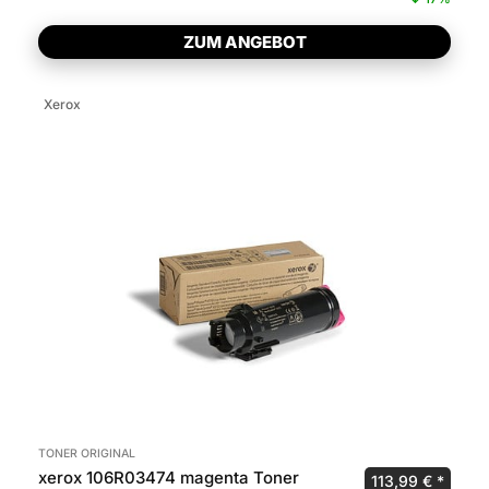
ZUM ANGEBOT
Xerox
TONER ORIGINAL
xerox 106R03474 magenta Toner
Ursprünglicher 
Aktuel
113,99
€