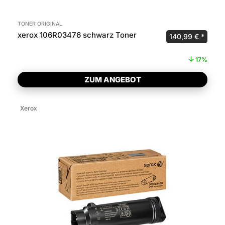
TONER ORIGINAL
xerox 106R03476 schwarz Toner
Ursprünglicher P
Aktuel
140,99
€
17%
ZUM ANGEBOT
Xerox