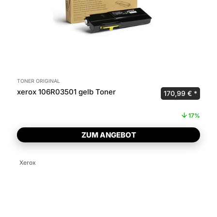
TONER ORIGINAL
xerox 106R03501 gelb Toner
Ursprünglicher P
Aktuel
170,99
€
17%
ZUM ANGEBOT
Xerox