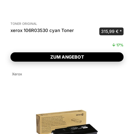
TONER ORIGINAL
xerox 106R03530 cyan Toner
Ursprünglicher P
Aktuel
315,99
€
17%
ZUM ANGEBOT
Xerox