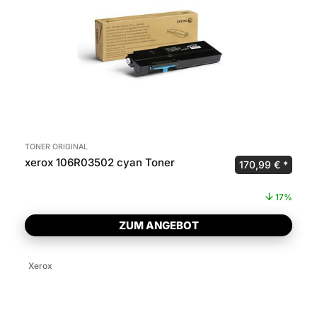
TONER ORIGINAL
xerox 106R03502 cyan Toner
Ursprünglicher P
Aktuel
170,99
€
17%
ZUM ANGEBOT
Xerox