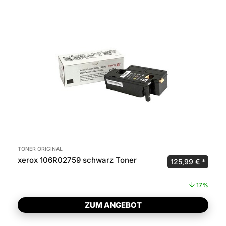
TONER ORIGINAL
xerox 106R02759 schwarz Toner
Ursprünglicher P
Aktuel
125,99
€
17%
ZUM ANGEBOT