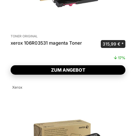
TONER ORIGINAL
xerox 106R03531 magenta Toner
Ursprünglicher P
Aktuel
315,99
€
17%
ZUM ANGEBOT
Xerox