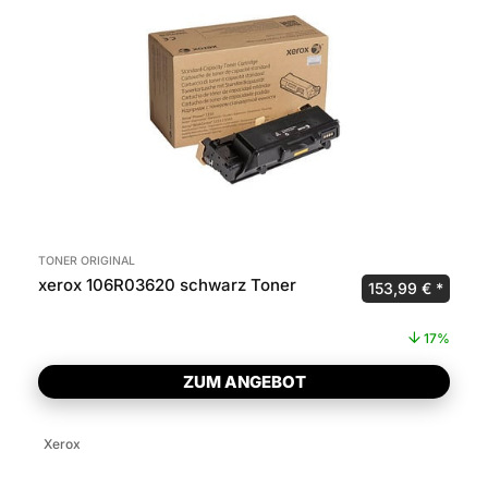
TONER ORIGINAL
xerox 106R03620 schwarz Toner
Ursprünglicher P
Aktuel
153,99
€
17%
ZUM ANGEBOT
Xerox