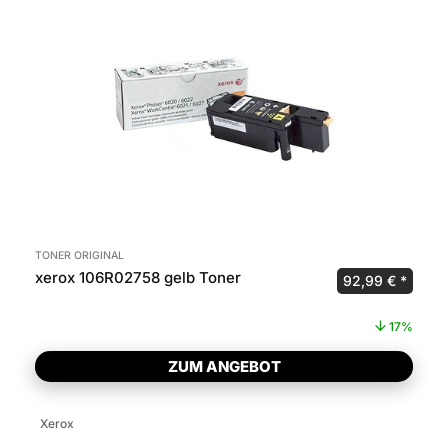
TONER ORIGINAL
xerox 106R02758 gelb Toner
Ursprünglicher 
Aktuel
92,99
€
17%
ZUM ANGEBOT
Xerox