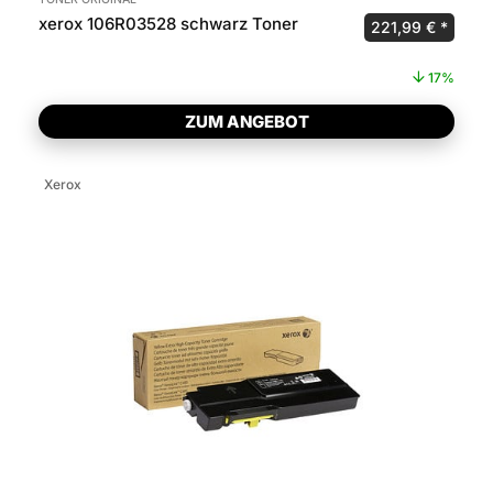
xerox 106R03528 schwarz Toner
Ursprünglicher P
Aktuel
221,99
€
17%
ZUM ANGEBOT
Xerox