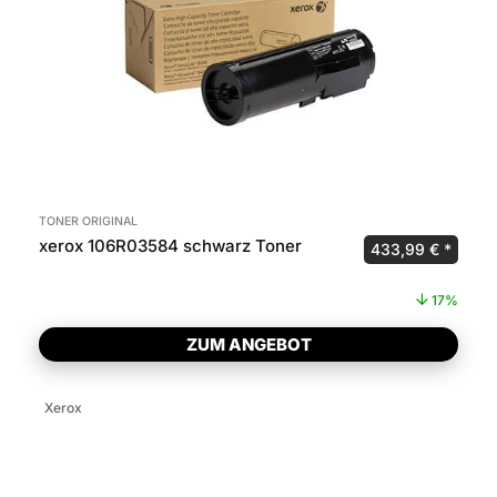
TONER ORIGINAL
xerox 106R03584 schwarz Toner
Ursprünglicher P
Aktuel
433,99
€
17%
ZUM ANGEBOT
Xerox