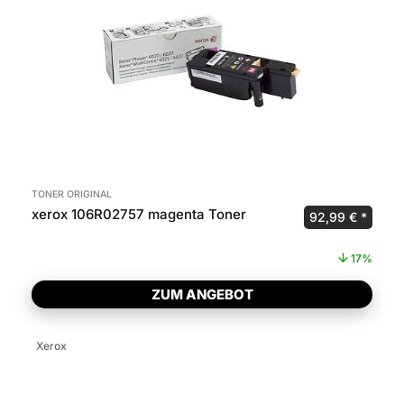
TONER ORIGINAL
xerox 106R02757 magenta Toner
Ursprünglicher 
Aktuel
92,99
€
17%
ZUM ANGEBOT
Xerox