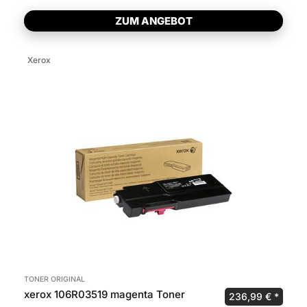
ZUM ANGEBOT
Xerox
TONER ORIGINAL
xerox 106R03519 magenta Toner
Ursprünglicher P
Aktuel
236,99
€