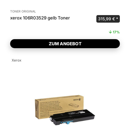
TONER ORIGINAL
xerox 106R03529 gelb Toner
Ursprünglicher P
Aktuel
315,99
€
17%
ZUM ANGEBOT
Xerox