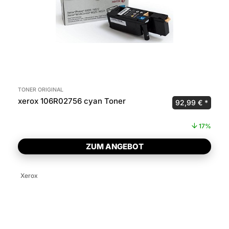
TONER ORIGINAL
xerox 106R02756 cyan Toner
Ursprünglicher 
Aktuel
92,99
€
17%
ZUM ANGEBOT
Xerox