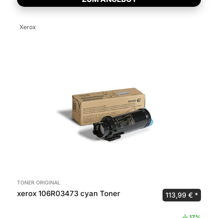
Xerox
TONER ORIGINAL
xerox 106R03473 cyan Toner
Ursprünglicher 
Aktuel
113,99
€
17%