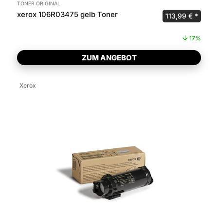
TONER ORIGINAL
xerox 106R03475 gelb Toner
Ursprünglicher 
Aktuel
113,99
€
17%
ZUM ANGEBOT
Xerox