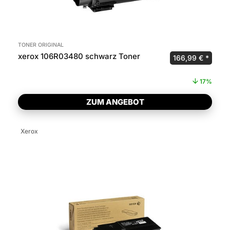
TONER ORIGINAL
xerox 106R03480 schwarz Toner
Ursprünglicher P
Aktuel
166,99
€
17%
ZUM ANGEBOT
Xerox