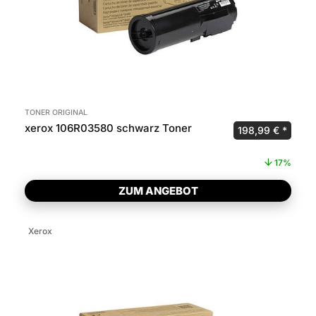
TONER ORIGINAL
xerox 106R03580 schwarz Toner
Ursprünglicher P
Aktuel
198,99
€
17%
ZUM ANGEBOT
Xerox