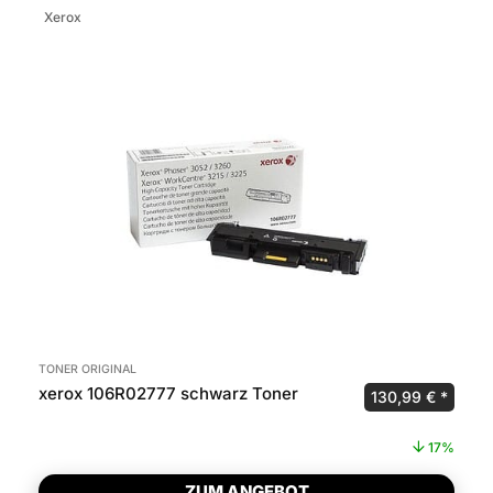
Xerox
TONER ORIGINAL
xerox 106R02777 schwarz Toner
Ursprünglicher P
Aktuel
130,99
€
17%
ZUM ANGEBOT