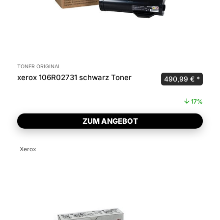
TONER ORIGINAL
xerox 106R02731 schwarz Toner
Ursprünglicher P
Aktuel
490,99
€
17%
ZUM ANGEBOT
Xerox