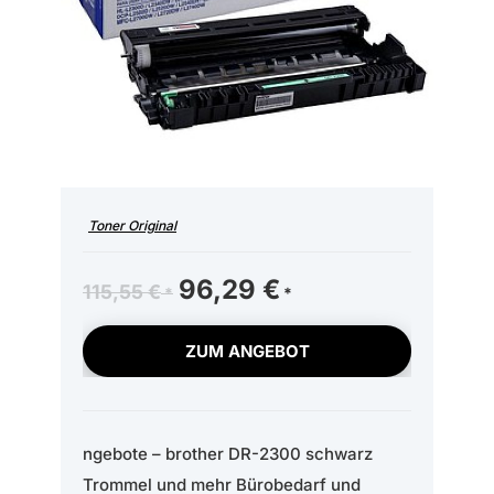
Toner Original
Ursprünglicher
96,29
€
Aktueller
115,55
€
Preis
Preis
war:
ist:
ZUM ANGEBOT
115,55 €
96,29 €.
ngebote – brother DR-2300 schwarz
Trommel und mehr Bürobedarf und