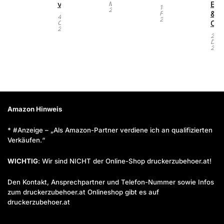
vergleichen
Ers
März
16.
2026
&
Februar
4.
2022
Ori
Oktober
2023
23.
Dez
2021
Amazon Hinweis
* #Anzeige – „Als Amazon-Partner verdiene ich an qualifizierten
Verkäufen.“
WICHTIG
: Wir sind NICHT der Online-Shop druckerzubehoer.at!
Den Kontakt, Ansprechpartner und Telefon-Nummer sowie Infos
zum druckerzubehoer.at Onlineshop gibt es auf
druckerzubehoer.at