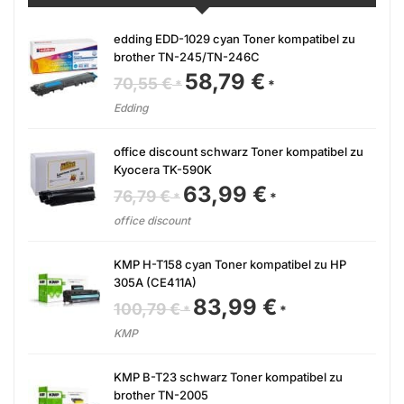
edding EDD-1029 cyan Toner kompatibel zu
brother TN-245/TN-246C
58,79
€
Ursprünglicher
Aktueller
70,55
€
Preis
Preis
war:
ist:
Edding
70,55 €
58,79 €.
office discount schwarz Toner kompatibel zu
Kyocera TK-590K
63,99
€
Ursprünglicher
Aktueller
76,79
€
Preis
Preis
war:
ist:
office discount
76,79 €
63,99 €.
KMP H-T158 cyan Toner kompatibel zu HP
305A (CE411A)
83,99
€
Ursprünglicher
Aktueller
100,79
€
Preis
Preis
war:
ist:
KMP
100,79 €
83,99 €.
KMP B-T23 schwarz Toner kompatibel zu
brother TN-2005