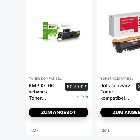
TONER KOMPATIBEL
TONER KOMPATIBEL
KMP K-T66
dots schwarz
60,79
€
schwarz
Toner
17%
Toner
kompatibel
kompatibel zu
zu brother
KYOCERA
TN-2410
ZUM ANGEBOT
ZUM ANGE
TK-3100
KMP
dots