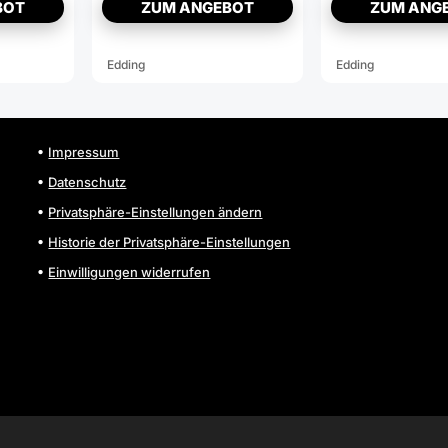
kompatibel
kompatibel zu
BOT
ZUM ANGEBOT
ZUM ANG
zu LEXMARK
KYOCERA
80C2HM0
TK-1125
Edding
Edding
Impressum
Datenschutz
Privatsphäre-Einstellungen ändern
Historie der Privatsphäre-Einstellungen
Einwilligungen widerrufen