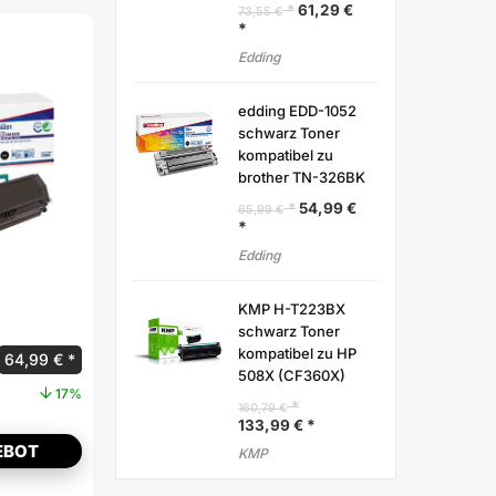
61,29
€
73,55
€
Edding
edding EDD-1052
schwarz Toner
kompatibel zu
brother TN-326BK
54,99
€
65,99
€
Edding
KMP H-T223BX
schwarz Toner
kompatibel zu HP
64,99
€
508X (CF360X)
17%
160,79
€
133,99
€
EBOT
KMP