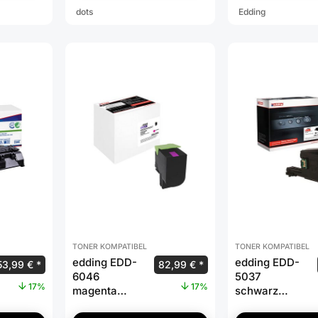
dots
Edding
TONER KOMPATIBEL
TONER KOMPATIBEL
edding EDD-
edding EDD-
53,99
€
82,99
€
6046
5037
17%
17%
magenta
schwarz
Toner
Toner