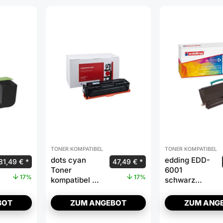
TONER KOMPATIBEL
TONER KOMPATIBEL
dots cyan
edding EDD-
81,49
€
47,49
€
Toner
6001
17%
17%
kompatibel zu
schwarz
HP 125A
Toner
(CB541A)
kompatibel
BOT
ZUM ANGEBOT
ZUM ANG
zu LEXMARK
E260A21E