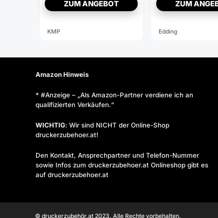
TN-326C
HP 05A;
ZUM ANGEBOT
ZUM ANGE
Canon
719(CE505A;
3479B002AA
KMP
Edding
)
Amazon Hinweis
* #Anzeige – „Als Amazon-Partner verdiene ich an
qualifizierten Verkäufen.“
WICHTIG
: Wir sind NICHT der Online-Shop
druckerzubehoer.at!
Den Kontakt, Ansprechpartner und Telefon-Nummer
sowie Infos zum druckerzubehoer.at Onlineshop gibt es
auf druckerzubehoer.at
© druckerzubehör.at 2023. Alle Rechte vorbehalten.