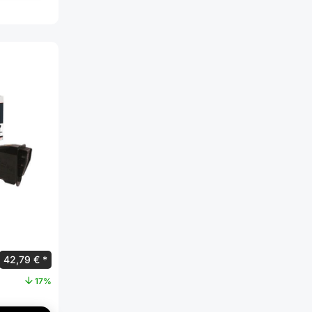
42,79
€
17%