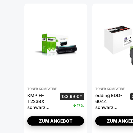
TONER KOMPATIBEL
TONER KOMPATIBEL
KMP H-
edding EDD-
133,99
€
T223BX
6044
17%
schwarz
schwarz
Toner
Toner
kompatibel
kompatibel zu
ZUM ANGEBOT
ZUM ANGE
zu HP 508X
LEXMARK
(CF360X)
80C2HK0