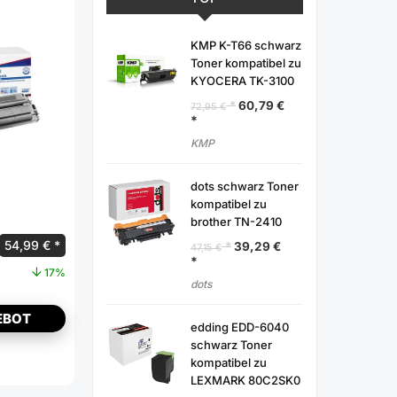
KMP K-T66 schwarz
Toner kompatibel zu
KYOCERA TK-3100
60,79
€
72,95
€
KMP
dots schwarz Toner
kompatibel zu
brother TN-2410
54,99
€
39,29
€
47,15
€
17%
dots
EBOT
edding EDD-6040
schwarz Toner
kompatibel zu
LEXMARK 80C2SK0