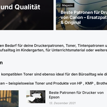
und Qualität
Magazin
Beste Patronen für Dr
von Canon – Ersatzpa
& Original
en Bedarf für deine Druckerpatronen, Toner, Tintenpatronen u
fsalltag im Kindergarten, für Unterrichtsmaterial oder weiter
en
 kompatiblen Toner
sind ebenso ideal für den Büroalltag wie
d
ken – beispielsweise Toner und Produkte von
HP ,
KMP
,
Broth
Beste Patronen für Drucker von
Epson
13. Dezember 2021