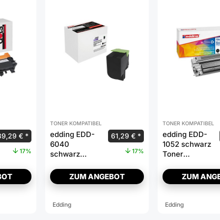
TONER KOMPATIBEL
TONER KOMPATIBEL
edding EDD-
edding EDD-
39,29
€
61,29
€
6040
1052 schwarz
17%
17%
schwarz
Toner
Toner
kompatibel zu
kompatibel zu
brother TN-
BOT
ZUM ANGEBOT
ZUM ANG
LEXMARK
326BK
80C2SK0
Edding
Edding