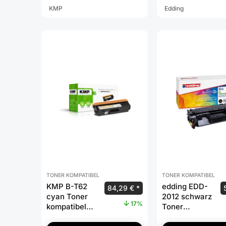
KMP
Edding
TONER KOMPATIBEL
TONER KOMPATIBEL
KMP B-T62
edding EDD-
84,29
€
cyan Toner
2012 schwarz
17%
kompatibel
Toner
zu brother
kompatibel zu