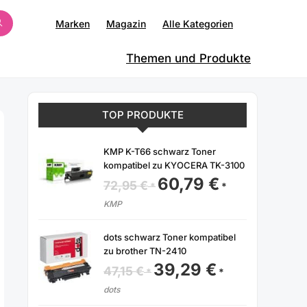
Marken
Magazin
Alle Kategorien
Themen und Produkte
TOP PRODUKTE
KMP K-T66 schwarz Toner
kompatibel zu KYOCERA TK-3100
60,79
€
Ursprünglicher
Aktueller
72,95
€
Preis
Preis
war:
ist:
KMP
72,95 €
60,79 €.
dots schwarz Toner kompatibel
zu brother TN-2410
39,29
€
Ursprünglicher
Aktueller
47,15
€
Preis
Preis
war:
ist:
dots
47,15 €
39,29 €.