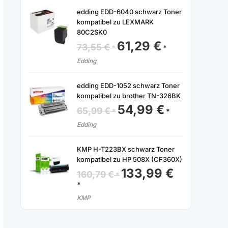
edding EDD-6040 schwarz Toner
kompatibel zu LEXMARK
80C2SK0
61,29
€
Ursprünglicher
Aktueller
73,55
€
Preis
Preis
war:
ist:
Edding
73,55 €
61,29 €.
edding EDD-1052 schwarz Toner
kompatibel zu brother TN-326BK
54,99
€
Ursprünglicher
Aktueller
65,99
€
Preis
Preis
war:
ist:
Edding
65,99 €
54,99 €.
KMP H-T223BX schwarz Toner
kompatibel zu HP 508X (CF360X)
133,99
€
Ursprünglicher
160,79
€
Preis
Aktueller
war:
Preis
160,79 €
ist:
KMP
133,99 €.