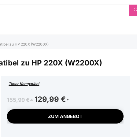
atibel zu HP 220X (W2200X)
atibel zu HP 220X (W2200X)
Toner Kompatibel
Ursprünglicher
129,99
€
Aktueller
155,99
€
Preis
Preis
war:
ist:
ZUM ANGEBOT
155,99 €
129,99 €.