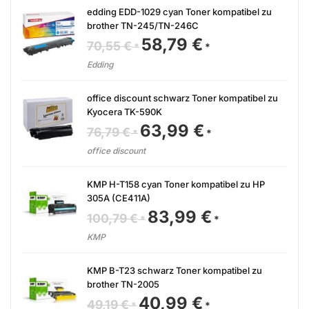
edding EDD-1029 cyan Toner kompatibel zu
brother TN-245/TN-246C
58,79
€
Ursprünglicher
Aktueller
70,55
€
Preis
Preis
war:
ist:
Edding
70,55 €
58,79 €.
office discount schwarz Toner kompatibel zu
Kyocera TK-590K
63,99
€
Ursprünglicher
Aktueller
76,79
€
Preis
Preis
war:
ist:
office discount
76,79 €
63,99 €.
KMP H-T158 cyan Toner kompatibel zu HP
305A (CE411A)
83,99
€
Ursprünglicher
Aktueller
100,79
€
Preis
Preis
war:
ist:
KMP
100,79 €
83,99 €.
KMP B-T23 schwarz Toner kompatibel zu
brother TN-2005
40,99
€
Ursprünglicher
Aktueller
49,19
€