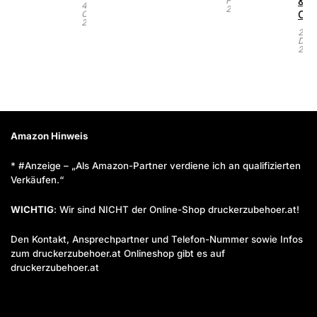
&
Februar
4.
2022
Ori
Oktober
2023
23.
Dez
2021
Amazon Hinweis
* #Anzeige – „Als Amazon-Partner verdiene ich an qualifizierten
Verkäufen.“
WICHTIG
: Wir sind NICHT der Online-Shop druckerzubehoer.at!
Den Kontakt, Ansprechpartner und Telefon-Nummer sowie Infos
zum druckerzubehoer.at Onlineshop gibt es auf
druckerzubehoer.at