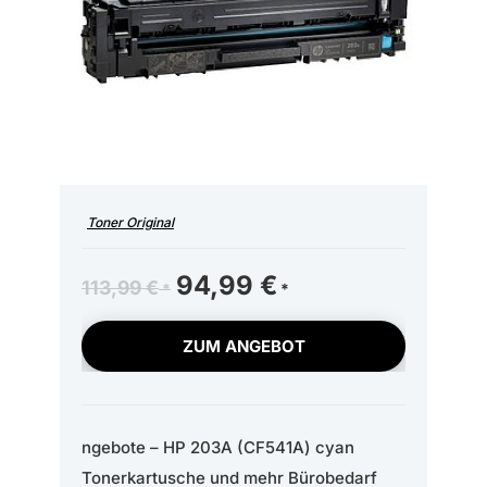
Toner Original
Ursprünglicher
94,99
€
Aktueller
113,99
€
Preis
Preis
war:
ist:
ZUM ANGEBOT
113,99 €
94,99 €.
ngebote – HP 203A (CF541A) cyan
Tonerkartusche und mehr Bürobedarf