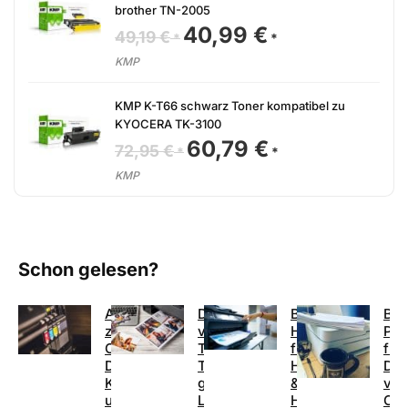
brother TN-2005
40,99
€
Ursprünglicher
Aktueller
49,19
€
Preis
Preis
war:
ist:
KMP
49,19 €
40,99 €.
KMP K-T66 schwarz Toner kompatibel zu
KYOCERA TK-3100
60,79
€
Ursprünglicher
Aktueller
72,95
€
Preis
Preis
war:
ist:
KMP
72,95 €
60,79 €.
Schon gelesen?
Alternativen
Druckqualität
Beste
Bes
zu
von
Heimdrucker
Pat
Original-
Texten:
für
für
Druckerpatronen:
Tintenstrahldrucker
Heimarbeit
Dru
Kosten
gegen
&
von
und
Laserdrucker
Home
Ca