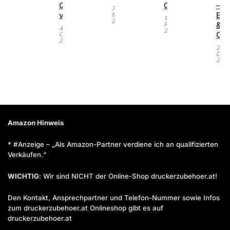
Qualität
Office
–
7.
vergleichen
Ers
März
16.
2026
&
Februar
4.
2022
Ori
Oktober
2023
23.
Dez
2021
Amazon Hinweis
* #Anzeige – „Als Amazon-Partner verdiene ich an qualifizierten
Verkäufen.“
WICHTIG
: Wir sind NICHT der Online-Shop druckerzubehoer.at!
Den Kontakt, Ansprechpartner und Telefon-Nummer sowie Infos
zum druckerzubehoer.at Onlineshop gibt es auf
druckerzubehoer.at