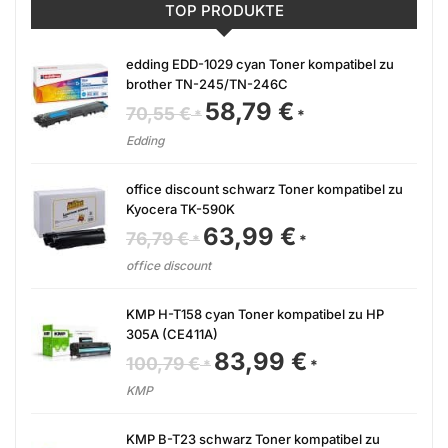
TOP PRODUKTE
edding EDD-1029 cyan Toner kompatibel zu
brother TN-245/TN-246C
58,79
€
Ursprünglicher
Aktueller
70,55
€
Preis
Preis
war:
ist:
Edding
70,55 €
58,79 €.
office discount schwarz Toner kompatibel zu
Kyocera TK-590K
63,99
€
Ursprünglicher
Aktueller
76,79
€
Preis
Preis
war:
ist:
office discount
76,79 €
63,99 €.
KMP H-T158 cyan Toner kompatibel zu HP
305A (CE411A)
83,99
€
Ursprünglicher
Aktueller
100,79
€
Preis
Preis
war:
ist:
KMP
100,79 €
83,99 €.
KMP B-T23 schwarz Toner kompatibel zu