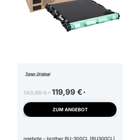
Toner Original
Ursprünglicher
119,99
€
Aktueller
143,99
€
Preis
Preis
war:
ist:
ZUM ANGEBOT
143,99 €
119,99 €.
ngebote – brother BU-300CL (BU300CL)