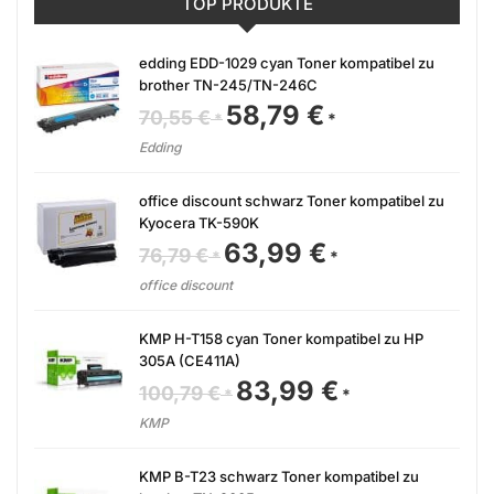
TOP PRODUKTE
edding EDD-1029 cyan Toner kompatibel zu
brother TN-245/TN-246C
58,79
€
Ursprünglicher
Aktueller
70,55
€
Preis
Preis
war:
ist:
Edding
70,55 €
58,79 €.
office discount schwarz Toner kompatibel zu
Kyocera TK-590K
63,99
€
Ursprünglicher
Aktueller
76,79
€
Preis
Preis
war:
ist:
office discount
76,79 €
63,99 €.
KMP H-T158 cyan Toner kompatibel zu HP
305A (CE411A)
83,99
€
Ursprünglicher
Aktueller
100,79
€
Preis
Preis
war:
ist:
KMP
100,79 €
83,99 €.
KMP B-T23 schwarz Toner kompatibel zu