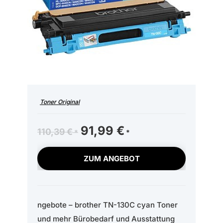
Toner Original
Ursprünglicher
91,99
€
Aktueller
110,39
€
Preis
Preis
war:
ist:
ZUM ANGEBOT
110,39 €
91,99 €.
ngebote – brother TN-130C cyan Toner
und mehr Bürobedarf und Ausstattung