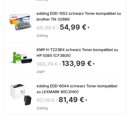
73,55 €
61,29 €.
edding EDD-1052 schwarz Toner kompatibel zu
brother TN-326BK
54,99
€
Ursprünglicher
Aktueller
65,99
€
Preis
Preis
war:
ist:
Edding
65,99 €
54,99 €.
KMP H-T223BX schwarz Toner kompatibel zu
HP 508X (CF360X)
133,99
€
Ursprünglicher
Aktueller
160,79
€
Preis
Preis
war:
ist:
KMP
160,79 €
133,99 €.
edding EDD-6044 schwarz Toner kompatibel
zu LEXMARK 80C2HK0
81,49
€
Ursprünglicher
Aktueller
97,79
€
Preis
Preis
war:
ist:
Edding
97,79 €
81,49 €.