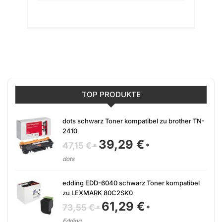
TOP PRODUKTE
dots schwarz Toner kompatibel zu brother TN-
2410
39,29
€
Ursprünglicher
Aktueller
47,15
€
Preis
Preis
war:
ist:
dots
47,15 €
39,29 €.
edding EDD-6040 schwarz Toner kompatibel
zu LEXMARK 80C2SK0
61,29
€
Ursprünglicher
Aktueller
73,55
€
Preis
Preis
war:
ist:
Edding