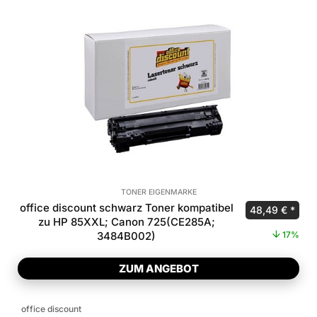
TONER EIGENMARKE
office discount schwarz Toner kompatibel
Ursprünglicher
Aktue
48,49
€
zu HP 85XXL; Canon 725(CE285A;
3484B002)
17%
ZUM ANGEBOT
office discount