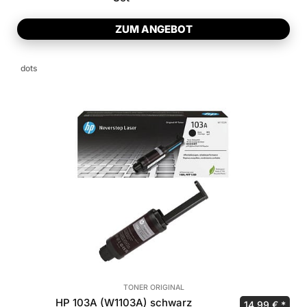
ZUM ANGEBOT
dots
TONER ORIGINAL
HP 103A (W1103A) schwarz
Ursprüngliche
Aktue
14,99
€