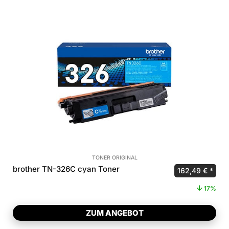
TONER ORIGINAL
brother TN-326C cyan Toner
Ursprünglicher
Aktue
162,49
€
17%
ZUM ANGEBOT