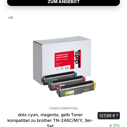
ZUM ANGEBOT
HP
TONER KOMPATIBEL
dots cyan, magenta, gelb Toner
Ursprünglicher
Aktue
127,99
€
kompatibel zu brother TN-246C/M/Y, 3er-
Set
17%