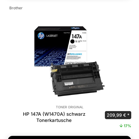
Brother
TONER ORIGINAL
HP 147A (W1470A) schwarz
Ursprünglicher 
Aktu
209,99
€
Tonerkartusche
17%